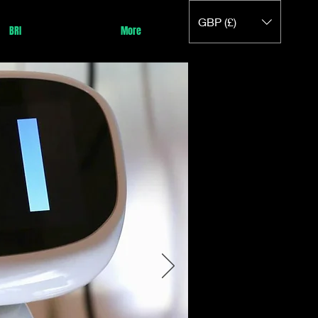
GBP (£)
BRI
More