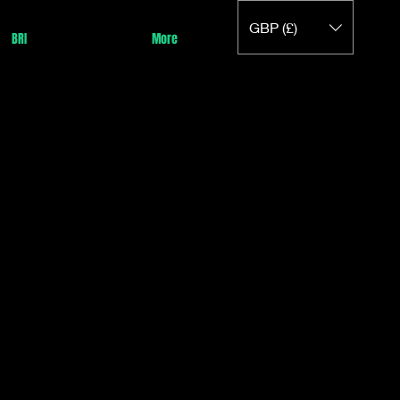
GBP (£)
BRI
More