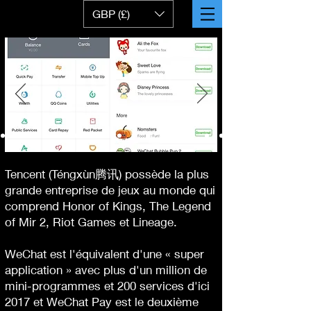
GBP (£)
Tencent (Téngxùn腾讯) possède la plus
grande entreprise de jeux au monde qui
comprend Honor of Kings, The Legend
of Mir 2, Riot Games et Lineage.
WeChat est l'équivalent d'une « super
application » avec plus d'un million de
mini-programmes et 200 services d'ici
2017 et WeChat Pay est le deuxième