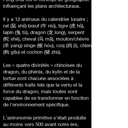
influençant les plans architecturaux.
Il y a 12 animaux du calendrier lunaire ;
rat (鼠 shǔ) bœuf (牛 niú), tigre (虎 hǔ),
lapin (兔 tù), dragon (龙 long), serpent
(蛇 shé), cheval (马 mǎ), mouton/chèvre
(羊 yang) singe (猴 hóu), coq (鸡 jī), chien
(狗 gǒu) et cochon (猪 zhū).
Les « quatre divinités » chinoises du
dragon, du phénix, du kylin et de la
tortue sont chacune associées à
différents traits tels que la vertu et la
force du dragon, mais toutes sont
capables de se transformer en fonction
de l'environnement spécifique.
L'astronomie primitive s'était produite
au moins vers 500 avant notre ère,